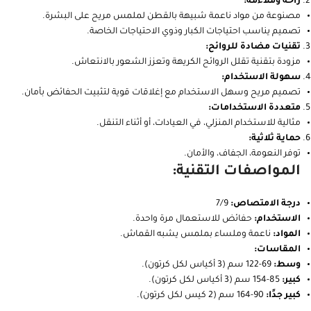
راحة وملاءمة:
مصنوعة من مواد ناعمة شبيهة بالقطن لملمس مريح على البشرة.
تصميم يناسب احتياجات الكبار وذوي الاحتياجات الخاصة.
تقنيات مضادة للروائح:
مزودة بتقنية تقلل الروائح الكريهة وتعزز الشعور بالانتعاش.
سهولة الاستخدام:
تصميم مريح وسهل الاستخدام مع إغلاقات قوية لتثبيت الحفائض بأمان.
متعددة الاستخدامات:
مثالية للاستخدام المنزلي، في العيادات، أو أثناء التنقل.
حماية ثلاثية:
توفر النعومة، الجفاف، والأمان.
المواصفات التقنية:
درجة الامتصاص:
7/9
الاستخدام:
حفائض للاستعمال مرة واحدة.
المواد:
ناعمة وملساء بملمس يشبه القماش.
المقاسات:
وسط:
69-122 سم (3 أكياس لكل كرتون).
كبير:
85-154 سم (3 أكياس لكل كرتون).
كبير جدًا:
90-164 سم (2 كيس لكل كرتون).