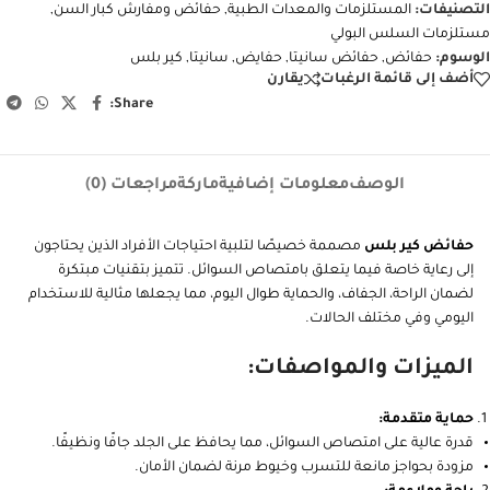
التصنيفات:
المستلزمات والمعدات الطبية
,
حفائض ومفارش كبار السن
,
مستلزمات السلس البولي
الوسوم:
حفائض
,
حفائض سانيتا
,
حفايض
,
سانيتا
,
كير بلس
أضف إلى قائمة الرغبات
يقارن
Share:
الوصف
معلومات إضافية
ماركة
مراجعات (0)
حفائض كير بلس
مصممة خصيصًا لتلبية احتياجات الأفراد الذين يحتاجون
إلى رعاية خاصة فيما يتعلق بامتصاص السوائل. تتميز بتقنيات مبتكرة
لضمان الراحة، الجفاف، والحماية طوال اليوم، مما يجعلها مثالية للاستخدام
اليومي وفي مختلف الحالات.
الميزات والمواصفات:
حماية متقدمة:
قدرة عالية على امتصاص السوائل، مما يحافظ على الجلد جافًا ونظيفًا.
مزودة بحواجز مانعة للتسرب وخيوط مرنة لضمان الأمان.