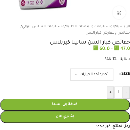
انقر للتكبير
الرئيسية
/
المستلزمات والمعدات الطبية
/
مستلزمات السلس البولي
/
حفائض ومفارش كبار السن
حفائض كبار السن سانيتا كيربلاس
⃁
⃁
60.0
–
47.0
سانيتا - SANITA
SIZE
+
-
إضافة إلى السلة
إشتري الآن
رمز المنتج:
غير محدد