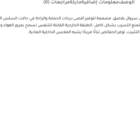
الوصف
معلومات إضافية
ماركة
مراجعات (0)
اضات كبار على شكل سروال بلاصق، مصممة لتوفير أقصى درجات الحماية والراحة في حالات ا
ة تمنع التسرب بشكل كامل. الطبقة الخارجية القابلة للتنفس تسمح بمرور الهواء و
بيت، توفر الحفائض ثباتًا مريحًا يشبه الملابس الداخلية العادية.