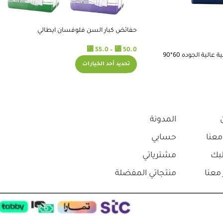
حفائض كبار السن فلوفسان ايطالي
⃁
⃁
55.0
–
50.0
ية الجوده 60*90
تحديد أحد الخيارات
المدونة
معنا
حسابي
بك
مشترياتي
معنا
منتجاتي المفضلة