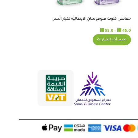
حفائض كلوت فلوفوسان الايطالية لكبار السن
-30%
⃁
⃁
55.0
–
45.0
قسطرة نيلتون بولية 50 قطعه
تحديد أحد الخيارات
⃁
⃁
40.0
–
35.0
تحديد أحد الخيارات