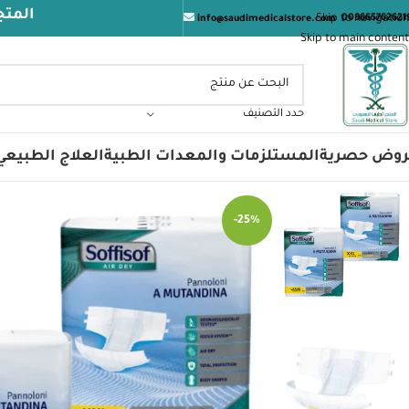
المتجر الطبي السع
Skip to navigation
009665762621
info@saudimedicalstore.com
Skip to main content
حدد التصنيف
روض حصرية
المستلزمات والمعدات الطبية
العلاج الطبيعي
-25%