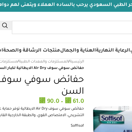
ودي يرحب بالساده العملاء ويتمنى لهم دوام الصحة والعاف
الرعاية النهارية
العناية والجمال
منتجات الرشاقة والصحة
اس
الرئيسية
/
المستلزمات والمعدات الطبية
/
مستلزمات 
حفائض سوفي سوف Air Dry الايطالية لكبار السن
السن
⃁
⃁
90.0
–
61.0
حفائض سوفي سوف Air Dry الايط
التشريحي، الامتصاص القوي، والطبقة الخارجية القا
Soffisof