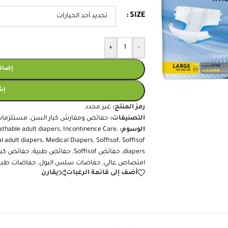
SIZE
+
-
إضافة
إش
رمز المنتج:
غير محدد
التصنيفات:
حفائض ومفارش كبار السن
,
مستلزمات
الوسوم:
,
Incontinence Care
,
athable adult diapers
l adult diapers
,
Medical Diapers
,
Soffisof
,
Soffisof
diapers
,
حفائض Soffisof
,
حفائض طبية
,
حفائض كبا
امتصاص عالي
,
حفاضات سلس البول
,
حفاضات طبي
أضف إلى قائمة الرغبات
يقارن