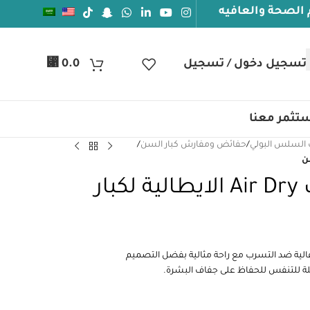
يه
⃁
تسجيل دخول / تسجيل
0.0
تثمر معنا
السلس البولي
/
حفائض ومفارش كبار السن
/
حفائض سوفي سوف Air Dry الايطالية لكبار
الية توفر حماية عالية ضد التسرب مع راحة مثالية بفضل التصميم
بلة للتنفس للحفاظ على جفاف البشرة.