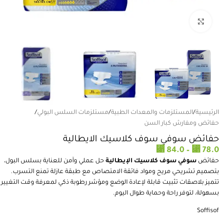
انقر للتكبير
الرئيسية
/
المستلزمات والمعدات الطبية
/
مستلزمات السلس البولي
/
حفائض ومفارش كبار السن
حفائض سوفي سوف كلاسيك الايطالية
⃁
84.0
–
⃁
78.0
حفائض
سوفي سوف كلاسيك الإيطالية
حل عملي وآمن للعناية بسلس البول،
بتصميم تشريحي مريح ومواد فائقة الامتصاص مع طبقة عازلة تمنع التسرب.
تتميز بلاصقات تثبيت قابلة لإعادة الوضع ومؤشر رطوبة ذكي لمعرفة وقت التغيير
بسهولة، لتوفر راحة وحماية طوال اليوم.
Soffisof