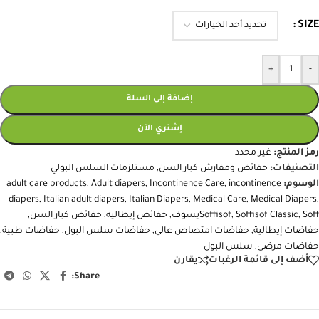
SIZE
+
-
إضافة إلى السلة
إشتري الآن
رمز المنتج:
غير محدد
التصنيفات:
حفائض ومفارش كبار السن
,
مستلزمات السلس البولي
الوسوم:
incontinence
,
Incontinence Care
,
Adult diapers
,
adult care products
diapers
,
Italian adult diapers
,
Italian Diapers
,
Medical Care
,
Medical Diapers
,
Soffيسوف
,
Soffisof Classic
,
Soffisof
,
حفائض إيطالية
,
حفائض كبار السن
,
حفاضات إيطالية
,
حفاضات امتصاص عالي
,
حفاضات سلس البول
,
حفاضات طبية
,
حفاضات مرضى
,
سلس البول
أضف إلى قائمة الرغبات
يقارن
Share: