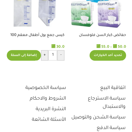
حفائض كبار السن فلوفسان
كيس جمع بول أطفال معقم 100
حف
ايطالي
مل
.0
⃁
30.0
⃁
55.0
–
⃁
50.0
+
-
تحديد أحد الخيارات
إضافة إلى السلة
اتفاقية البيع
سياسة الخصوصية
سياسة الاسترجاع
الشروط والاحكام
والاستبدال
النشرة البريدية
سياسة الشحن والتوصيل
الأسئلة الشائعة
سياسة الدفع