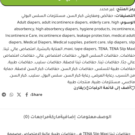
رمز المنتج:
غير محدد
التصنيفات:
حفائض ومفارش كبار السن
,
مستلزمات السلس البولي
الوسوم:
high
,
elderly care
,
adult incontinence diapers
,
Adult diapers
absorbency
,
high absorbency diapers
,
hygiene products
,
incontinence
,
Incontinence Care
,
incontinence diapers
,
leakage protection
,
medical adult
diapers
,
Medical Diapers
,
Medical supplies
,
patient care
,
slip diapers
,
slip
TENA Slip Maxi
,
TENA
,
tape diapers
,
maxi
,
العناية بالبشرة
,
امتصاص عالي
,
تينا
,
حفاضات
,
حفاضات السلس البولي
,
حفاضات امتصاص عالي
,
حفاضات امتصاص
عالي جدًا
,
حفاضات تينا
,
حفاضات تينا لاصقة
,
حفاضات سليب
,
حفاضات طبية
,
حفاضات طبية للسلس
,
حفاضات كبار السن
,
حفاضات كبار السن لاصقة
,
حماية
من التسرب
,
رعاية المرضى
,
رعاية كبار السن
,
سلس البول
,
سليب
,
كبار السن
,
ماكسي
,
مستلزمات طبية
,
منتجات طبية
أضف إلى قائمة الرغبات
يقارن
Share:
الوصف
معلومات إضافية
ماركة
مراجعات (0)
حفاضات تينا TENA Slip Maxi هي حفاضات طبية عالية الامتصاص مصممة