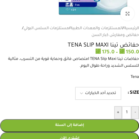
انقر للتكبير
الرئيسية
/
المستلزمات والمعدات الطبية
/
مستلزمات السلس البولي
/
حفائض ومفارش كبار السن
حفائض تينا TENA SLIP MAXI
⃁
175.0
–
⃁
150.0
حفاضات تينا TENA Slip Maxi امتصاص فائق وحماية قوية من التسرب، مثالية
للسلس الشديد وراحة طوال اليوم.
Tena
SIZE
+
-
إضافة إلى السلة
إشتري الآن