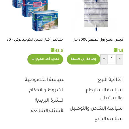
كيس جمع بول معقم 2000 مل
حفائض كبار السن انكوبيد تركي – 30
قطعه
⃁
1.5
⃁
65.0
س
+
-
إضافة إلى السلة
تحديد أحد الخيارات
.0
اتفاقية البيع
سياسة الخصوصية
سياسة الاسترجاع
الشروط والاحكام
والاستبدال
النشرة البريدية
سياسة الشحن والتوصيل
الأسئلة الشائعة
سياسة الدفع