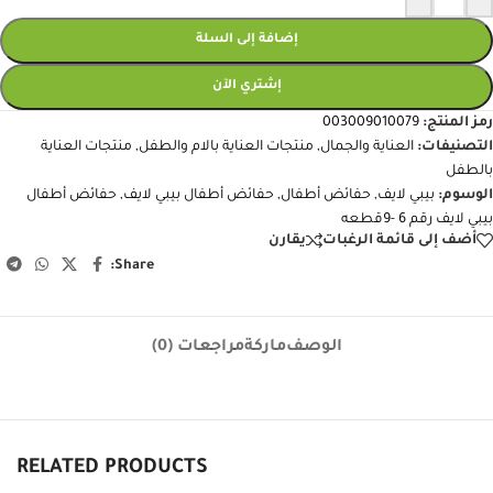
إضافة إلى السلة
إشتري الآن
رمز المنتج:
003009010079
التصنيفات:
العناية والجمال
,
منتجات العناية بالام والطفل
,
منتجات العناية
بالطفل
الوسوم:
بيبي لايف
,
حفائض أطفال
,
حفائض أطفال بيبي لايف
,
حفائض أطفال
بيبي لايف رقم 6 -9قطعه
أضف إلى قائمة الرغبات
يقارن
Share:
الوصف
ماركة
مراجعات (0)
RELATED PRODUCTS