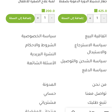
جهاز تنشيط الدورة الدموية بضغط
لمبة علاج الصفرة للأطفال
%
الهواء قدم وساق
⃁
200.0
⃁
425.0
با
+
-
+
-
إضافة إلى السلة
إضافة إلى السلة
.3
اتفاقية البيع
سياسة الخصوصية
سياسة الاسترجاع
الشروط والاحكام
والاستبدال
النشرة البريدية
سياسة الشحن والتوصيل
الأسئلة الشائعة
سياسة الدفع
من نحن
المدونة
تواصل معنا
حسابي
تتبع طلبك
مشترياتي