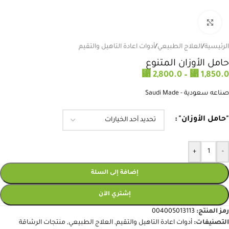
انقر للتكبير
الرئيسية
/
العلاج الطبيعي
/
أدوات اعادة التاهيل والتقيم
حامل الأوزان المتنوع
⃁
⃁
2,800.0
–
1,850.0
صناعه سعودية - Saudi Made
"حامل الأوزان"
+
-
إضافة إلى السلة
إشتري الآن
رمز المنتج:
004005013113
التصنيفات:
أدوات اعادة التاهيل والتقيم
,
العلاج الطبيعي
,
منتجات الرشاقة