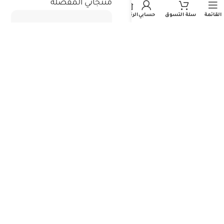
استثمر معنا
منتجاتي المفضلة
القائمة
سلة التسوق
حسابي
الرئيسية
جميع حقوق الطبع والنشر محفوظة - المتجر الطبي السعودي 2026©