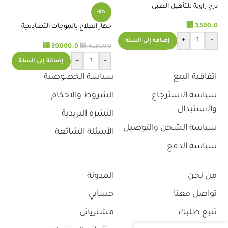
درج زاوية للتأهيل الطبي
-9%
ES
⃁
3,500.0
.0
جهاز العلاج بالموجات التصادمية
المحمول Shock Wave Therapy
+
-
إضافة إلى السلة
⃁
⃁
39,000.0
42,900.0
+
-
إضافة إلى السلة
اتفاقية البيع
سياسة الخصوصية
سياسة الاسترجاع
الشروط والاحكام
والاستبدال
النشرة البريدية
سياسة الشحن والتوصيل
الأسئلة الشائعة
سياسة الدفع
من نحن
المدونة
تواصل معنا
حسابي
تتبع طلبك
مشترياتي