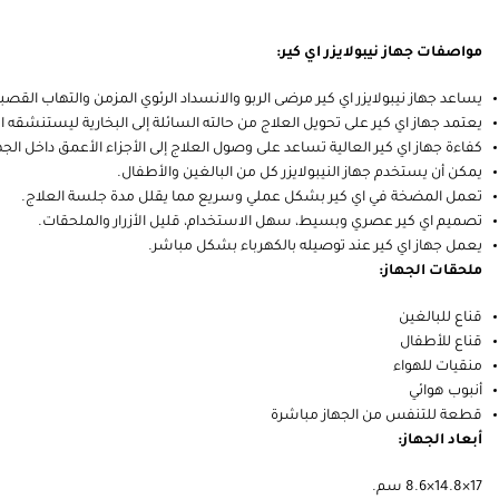
مواصفات جهاز نيبولايزر اي كير:
يساعد جهاز نيبولايزر اي كير مرضى الربو والانسداد الرئوي المزمن والتهاب القصبا
يعتمد جهاز اي كير على تحويل العلاج من حالته السائلة إلى البخارية ليستنشقه
ا
كفاءة جهاز اي كير العالية تساعد على وصول العلاج إلى الأجزاء الأعمق داخل الج
يمكن أن يستخدم جهاز النيبولايزر كل من البالغين والأطفال.
تعمل المضخة في اي كير بشكل عملي وسريع مما يقلل مدة جلسة العلاج.
تصميم اي كير عصري وبسيط، سهل الاستخدام، قليل الأزرار والملحقات.
يعمل جهاز اي كير عند توصيله بالكهرباء بشكل مباشر.
ملحقات الجهاز:
قناع للبالغين
قناع للأطفال
منقيات للهواء
أنبوب هوائي
قطعة للتنفس من الجهاز مباشرة
أبعاد الجهاز:
17×14.8×8.6 سم.