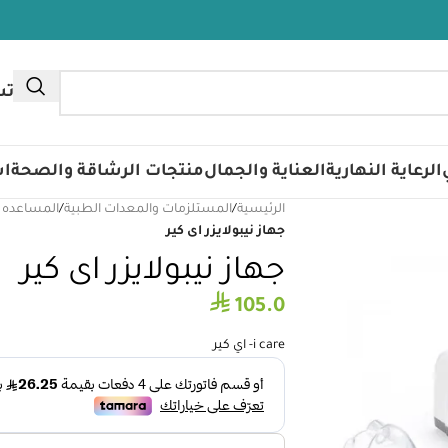
تس
الرعاية النهارية
العناية والجمال
منتجات الرشاقة والصحة
اس
الرئيسية
/
المستلزمات والمعدات الطبية
/
المساعده 
جهاز نيبولايزر اى كير
جهاز نيبولايزر اى كير
⃁
105.0
i care- اي كير