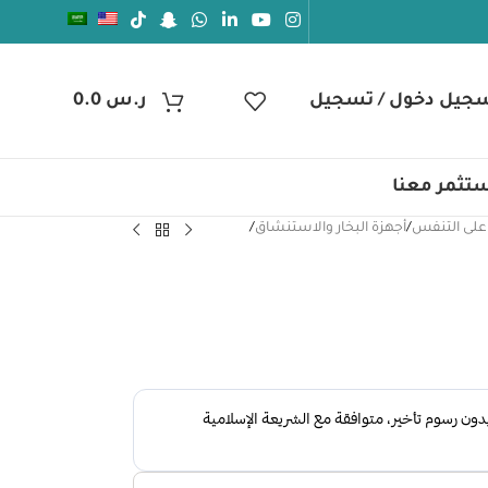
جيل دخول / تسجيل
ر.س
0.0
تثمر معنا
على التنفس
/
أجهزة البخار والاستنشاق
/