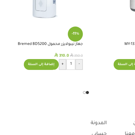
-11%
جهاز نيبولايزر محمول Bremed BD5200
⃁
⃁
310.0
350.0
+
-
إلى السلة
إضافة إلى السلة
المدونة
معنا
حسابي