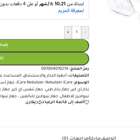
+
-
إضافة
إش
رمز المنتج:
001004010214
التصنيفات:
أجهزة البخار والاستنشاق
,
المساعده عل
الوسوم:
Nebulizer iCare
,
iCare Nebulizer
,
جهاز است
بخار اي كير
,
جهاز بخار طبي
,
جهاز تنفس اي كير
,
جهاز ع
نيبولايزر للاطفال
,
جهاز نيبولايزر للبالغين.
,
جهاز نيبولا
أضف إلى قائمة الرغبات
يقارن
الوصف
ماركة
مراجعات (0)