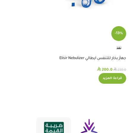
-14%
-13%
جهاز نيبولايزر فيليبس
نفذ
⃁
⃁
320.0
370.0
جهاز بخار للتنفس ايطالي Elisir Nebulizer
+
-
إضافة 
⃁
⃁
200.0
230.0
قراءة المزيد