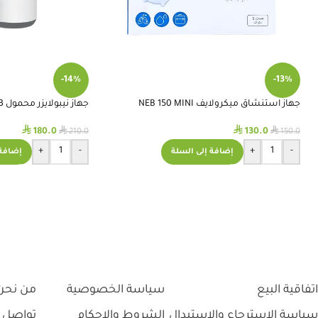
-14%
-13%
جهاز استنشاق ميكرولايف NEB 150 MINI
جهاز نيبولايزر محمول MY-133
⃁
⃁
⃁
⃁
180.0
130.0
210.0
150.0
+
-
+
-
إضافة إلى السلة
إضافة 
اتفاقية البيع
سياسة الخصوصية
من نحن
سياسة الاسترجاع والاستبدال
الشروط والاحكام
تواصل 