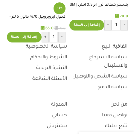
بلاستر شفاف ثري ام 0.5 انش | 3M
-13%
TRANSPORE TAPE 0.5 INCH
⃁
70.0
كحول ايزوبروبيل 70% جالون 5 لتر –
مي
استريموا
لمع
+
-
إضافة إلى السلة
.0
⃁
65.0
⃁
75.0
+
-
إضافة إلى السلة
اتفاقية البيع
سياسة الخصوصية
سياسة الاسترجاع
الشروط والاحكام
والاستبدال
النشرة البريدية
سياسة الشحن والتوصيل
الأسئلة الشائعة
سياسة الدفع
من نحن
المدونة
تواصل معنا
حسابي
تتبع طلبك
مشترياتي