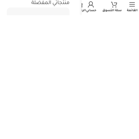
استثمر معنا
منتجاتي المفضلة
القائمة
سلة التسوق
حسابي
الرئيسية
جميع حقوق الطبع والنشر محفوظة - المتجر الطبي السعودي 2026©