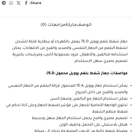
Share:
الوصف
ماركة
مراجعات (0)
جهاز شفط بلغم يوويل 7E-D يعمل بالكهرباء أو ببطارية قابلة للشحن
لشفط البلغم من الجهاز التنفسي والصديد والقيح من الالتهابات، يمكن
استخدامه للبالغين والأطفال، مزود بمجموعة أنابيب ومرشحات بكتيرية،
تصميم عصري سهل الاستخدام.
مواصفات جهاز شفط بلغم يوويل محمول 7E-D:
يمكن استخدام جهاز يوويل 7E-A المحمول لإزالة البلغم من الجهاز التنفسي
والصديد والقيح من داخل الجروج
يمكن استخدام الجهاز مع البالغين وصغار السن
تحتوي الواجهة الأمامية للجهاز على مؤشر لضغط الجهاز وعلى أداة تحكم في
ضغط منظم الشفط
تصميم عصري واضح يجعل استخدام الجهاز سهل وبسيط
هيكل بلاستيكي على التحمل وخفيف الوزن
مضخة شفط خالية من الزيوت الملينة ولا تحتاج إلى صيانة