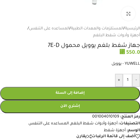
انقر للتكبير
الرئيسية
/
المستلزمات والمعدات الطبية
/
المساعده على التنفس
/
أجهزة وأدوات شفط البلغم
جهاز شفط بلغم يوويل محمول 7E-D
⃁
550.0
YUWELL - يوويل
+
-
إضافة إلى السلة
إشتري الآن
رمز المنتج:
001004010109
التصنيفات:
أجهزة وأدوات شفط البلغم
,
المساعده على التنفس
الوسم:
أجهزة شفط
أضف إلى قائمة الرغبات
يقارن