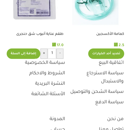
كمامة الأكسجين
طقم عناية أنبوب شق حنجرى
مث
er
⃁
17.0
⃁
2.5
.0
+
-
تحديد أحد الخيارات
إضافة إلى السلة
اتفاقية البيع
سياسة الخصوصية
سياسة الاسترجاع
الشروط والاحكام
والاستبدال
النشرة البريدية
سياسة الشحن والتوصيل
الأسئلة الشائعة
سياسة الدفع
من نحن
المدونة
تواصل معنا
حسابي