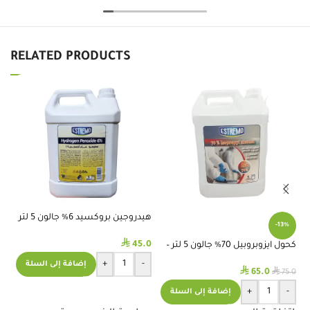
RELATED PRODUCTS
هيدروجين بروكسيد 6% جالون 5 لتر
-13%
-استريمو
⃁
45.0
كحول ايزوبروبيل 70% جالون 5 لتر –
مي
استريموا
لمع
+
-
إضافة إلى السلة
⃁
⃁
.0
65.0
75.0
+
-
إضافة إلى السلة