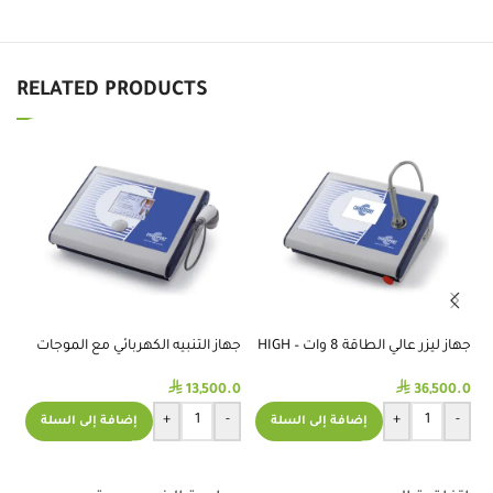
RELATED PRODUCTS
جهاز ليزر عالي الطاقة 8 وات – HIGH
جهاز التنبيه الكهربائي مع الموجات
جه
POWER LASER
فوق الصوتية ( COMBO )
سر
⃁
⃁
.0
13,500.0
36,500.0
+
-
+
-
إضافة إلى السلة
إضافة إلى السلة