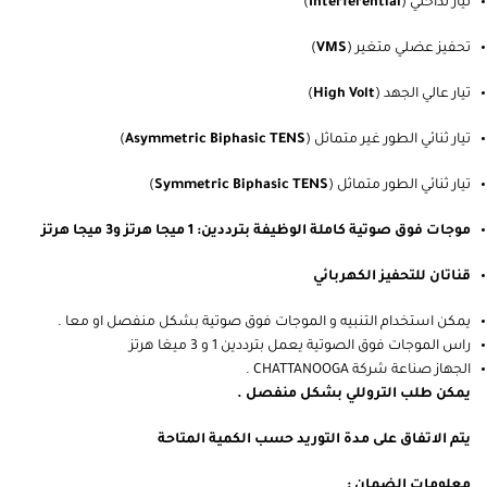
تيار تداخلي (
Interferential
)
تحفيز عضلي متغير (
VMS
)
تيار عالي الجهد (
High Volt
)
تيار ثنائي الطور غير متماثل (
Asymmetric Biphasic TENS
)
تيار ثنائي الطور متماثل (
Symmetric Biphasic TENS
)
موجات فوق صوتية كاملة الوظيفة بترددين: 1 ميجا هرتز و3 ميجا هرتز
قناتان للتحفيز الكهربائي
يمكن استخدام التنبيه و الموجات فوق صوتية بشكل منفصل او معا .
راس الموجات فوق الصوتية يعمل بترددين 1 و 3 ميغا هرتز
الجهاز صناعة شركة CHATTANOOGA .
يمكن طلب التروللي بشكل منفصل .
يتم الاتفاق على مدة التوريد حسب الكمية المتاحة
معلومات الضمان :