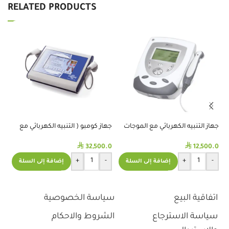
RELATED PRODUCTS
جهاز التنبيه الكهربائي مع الموجات
جهاز كومبو ( التنبيه الكهربائي مع
جه
فوق الصوتية ( COMBO )-
الالتراساوند و الليزر )
فوق
⃁
⃁
CHATTANOOGA
.0
32,500.0
12,500.0
+
-
+
-
إضافة إلى السلة
إضافة إلى السلة
اتفاقية البيع
سياسة الخصوصية
سياسة الاسترجاع
الشروط والاحكام