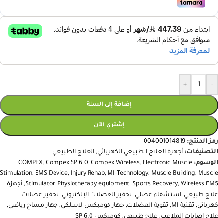
+
-
إضافة إلى السلة
إشتري الآن
رمز المنتج:
004001014819
التصنيفات:
أجهزة العلاج الطبيعي الكهربائي
,
العلاج الطبيعي
الوسوم:
Electronic Muscle
,
Compex Wireless
,
Compex SP 6.0
,
COMPEX
Stimulation
,
EMS Device
,
Injury Rehab
,
MI-Technology
,
Muscle Building
,
Muscle
Wireless EMS
,
Sports Recovery
,
Physiotherapy equipment
,
Stimulator
,
أجهزة
علاج طبيعي
,
استشفاء عضلي
,
تحفيز العضلات الإلكتروني
,
تحفيز عضلات
كهربائي
,
تقنية MI
,
تقوية العضلات
,
جهاز كومبكس لاسلكي
,
جهاز مساج رياضي
,
علاج إصابات الملاعب
,
علاج طبيعي
,
كومبكس SP 6.0