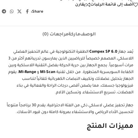
أضف إلى قائمة الرغبات
يقارن
Share:
الوصف
ماركة
مراجعات (0)
يُعد جهاز
Compex SP 6.0
الطفرة التكنولوجية في عالم التحفيز العضلي
اللاسلكي، المصمم خصيصاً للرياضيين الذين يمارسون تدريباتهم أكثر من 3
مرات أسبوعياً. يجمع الجهاز بين حرية الحركة بفضل التقنية اللاسلكية وبين
الكفاءة السويسرية المتطورة. من خلال تقنية
MI-Scan
و
MI-Range
، يقوم
الجهاز بتحليل عضلاتك وتكييف النبضات الكهربائية تلقائياً لتناسب
فيزيولوجيا جسمك، مما يضمن أقصى درجات الراحة والفعالية في بناء
العضلات، تسريع الاستشفاء، وتسكين الآلام.
جهاز تحفيز عضلي لاسلكي ذكي من الفئة الاحترافية، يقدم 30 برنامجاً متنوعاً
لتحسين الأداء الرياضي والاستشفاء بمرونة كاملة دون قيود الأسلاك.
مميزات المنتج