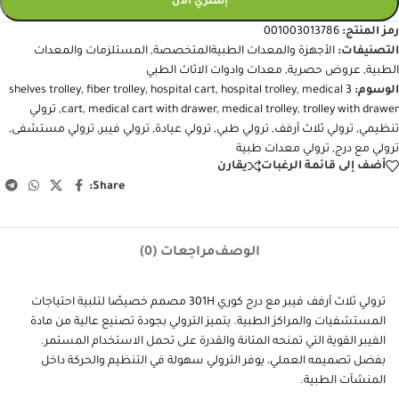
إشتري الآن
رمز المنتج:
001003013786
التصنيفات:
الأجهزة والمعدات الطبيةالمتخصصة
,
المستلزمات والمعدات
الطبية
,
عروض حصرية
,
معدات وادوات الاثاث الطبي
الوسوم:
3 shelves trolley
medical
,
hospital trolley
,
hospital cart
,
fiber trolley
,
trolley with drawer
,
medical trolley
,
medical cart with drawer
,
cart
,
ترولي
تنظيمي
,
ترولي ثلاث أرفف
,
ترولي طبي
,
ترولي عيادة
,
ترولي فيبر
,
ترولي مستشفى
,
ترولي مع درج
,
ترولي معدات طبية
أضف إلى قائمة الرغبات
يقارن
Share:
الوصف
مراجعات (0)
ترولي ثلاث أرفف فيبر مع درج كوري 301H مصمم خصيصًا لتلبية احتياجات
المستشفيات والمراكز الطبية. يتميز الترولي بجودة تصنيع عالية من مادة
الفيبر القوية التي تمنحه المتانة والقدرة على تحمل الاستخدام المستمر.
بفضل تصميمه العملي، يوفر الترولي سهولة في التنظيم والحركة داخل
المنشآت الطبية.