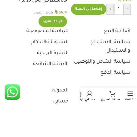
70.0
ماء مقطر نقي جالون 20 لتر –
استريموا
اس
+
-
إضافة إلى السلة
⃁
56.4
.0
شامل الضريبه
قراءة المزيد
اتفاقية البيع
سياسة الخصوصية
سياسة الاسترجاع
الشروط والاحكام
والاستبدال
النشرة البريدية
سياسة الشحن والتوصيل
الأسئلة الشائعة
سياسة الدفع
من نحن
المدونة
القائمة
سلة التسوق
حسابي
الرئيسية
تواصل معنا
حسابي
تتبع طلبك
مشترياتي
استثمر معنا
منتجاتي المفضلة