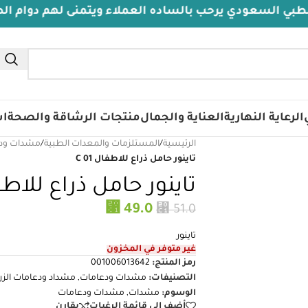
ي يرحب بالساده العملاء ويتمنى لهم دوام الصحة والعافيه
الرعاية النهارية
العناية والجمال
منتجات الرشاقة والصحة
اس
الرئيسية
/
المستلزمات والمعدات الطبية
/
مشدات ود
تاينور حامل ذراع للاطفال C 01
تاينور حامل ذراع للاطفال 
⃁
⃁
49.0
51.0
تاينور
غير متوفر في المخزون
رمز المنتج:
001006013642
التصنيفات:
مشدات ودعامات
,
مشداد ودعامات الزر
الوسوم:
مشدات
,
مشدات ودعامات
أضف إلى قائمة الرغبات
يقارن