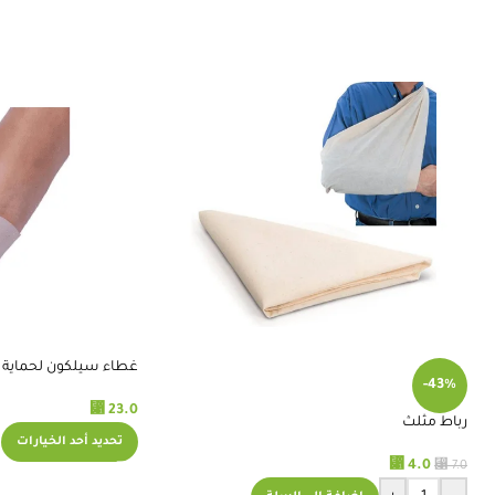
غطاء سيلكون لحماية الأصب
-43%
⃁
23.0
رباط مثلث
تحديد أحد الخيارات
⃁
⃁
4.0
7.0