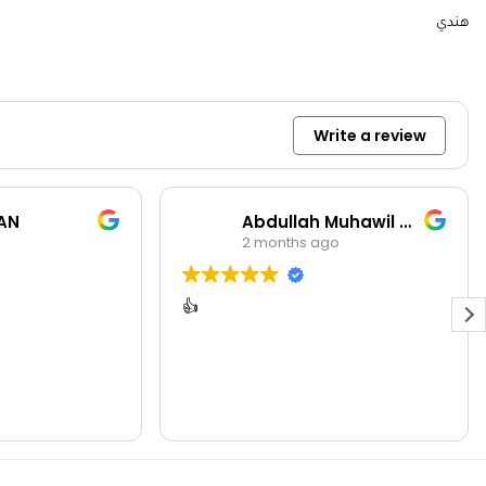
هندي
Write a review
AN
Abdullah Muhawil almutairi
2 months ago
👍
تعاملهم
ومنتحاتهم ممت
منتجات