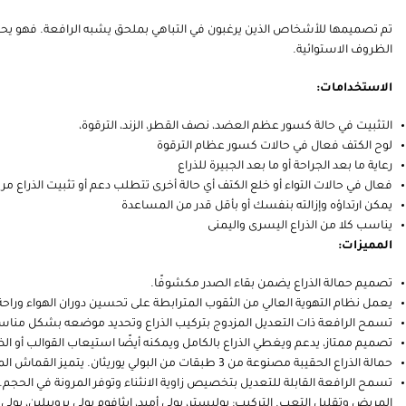
تم تصميمها للأشخاص الذين يرغبون في التباهي بملحق يشبه الرافعة. فهو يحمل ويد
الظروف الاستوائية.
الاستخدامات:
التثبيت في حالة كسور عظم العضد، نصف القطر، الزند، الترقوة،
لوح الكتف فعال في حالات كسور عظام الترقوة
رعاية ما بعد الجراحة أو ما بعد الجبيرة للذراع
فعال في حالات التواء أو خلع الكتف أي حالة أخرى تتطلب دعم أو تثبيت الذراع م
يمكن ارتداؤه وإزالته بنفسك أو بأقل قدر من المساعدة
يناسب كلا من الذراع اليسرى واليمنى
المميزات:
تصميم حمالة الذراع يضمن بقاء الصدر مكشوفًا.
يعمل نظام التهوية العالي من الثقوب المترابطة على تحسين دوران الهواء وراح
تسمح الرافعة ذات التعديل المزدوج بتركيب الذراع وتحديد موضعه بشكل منا
تصميم ممتاز، يدعم ويغطي الذراع بالكامل ويمكنه أيضًا استيعاب القوالب أو ا
حمالة الذراع الحقيبة مصنوعة من 3 طبقات من البولي يوريثان. يتميز القماش المتين وغير القابل للتمزق بمظهر فخم وخالي من التجاعيد وناعم الملمس.
تسمح الرافعة القابلة للتعديل بتخصيص زاوية الانثناء وتوفر المرونة في الحجم
المريض وتقليل التعب. التركيب: بوليستر، بولي أميد، إيثافوم بولي بروبيلين، بولي 