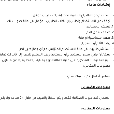
إرشادات هامة :
استخدم حمالة الذراع الحقيبة تحت إشراف طبيب مؤهل.
توقف عن الاستخدام واطلب إرشادات الطبيب المؤهل في حالة حدوث ذلك
ضعف الإحساس
ضعف تدفق الدم
طفح حساسية أو حكة
زيادة الألم أو استمراره
استشر طبيبك في حالة الاستخدام المتزامن مع أي جهاز طبي آخر.
يمكن أن يؤدي سوء الاستخدام أو الاستخدام غير السليم للجهاز إلى تأثيرات ضار
اتبع التعليمات المذكورة على علبة حمالة الذراع بعناية. يحفظ بعيدا عن متناول ا
معلومات المقاس:
مقاس أطفال (51 سم-71 سم)
معلومات الضمان :
الضمان ضد عيوب الصناعة فقط ويتم ابلاغنا بالعيب فى خلال 24 ساعه ولا يتم اتلاف الكرتون . يرجى قرائة سياسة الاستبدال والارجاع
معلومات الصناعه :