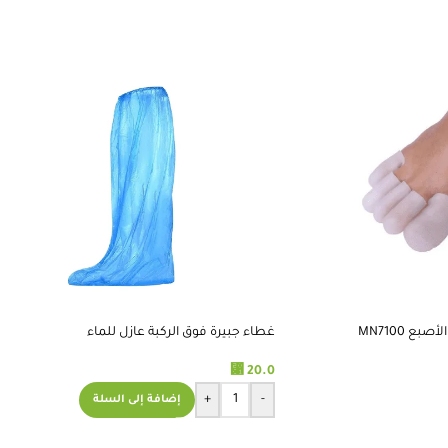
درجة حرارة الحفظ المطلوبة.
ع MN7100
غطاء جبيرة فوق الركبة عازل للماء
⃁
20.0
+
-
إضافة إلى السلة