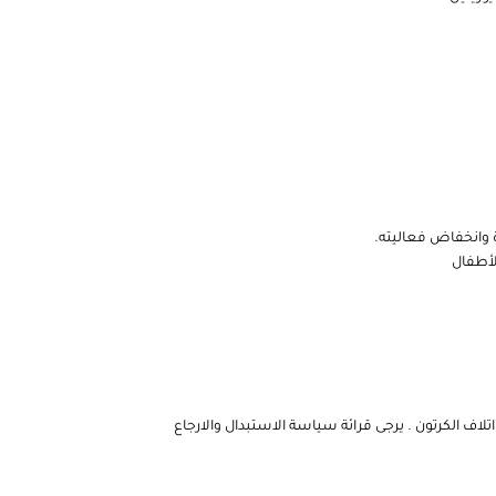
ة وانخفاض فعاليته.
لأطفال