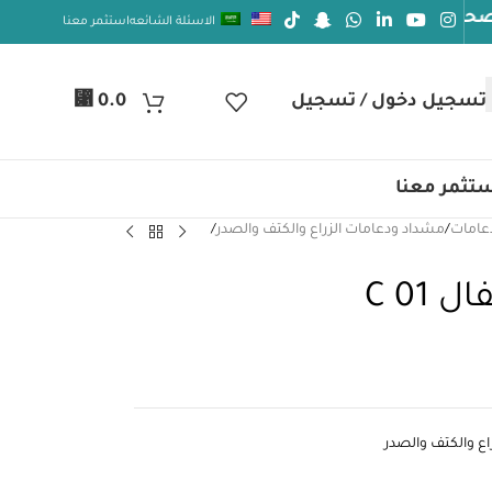
الاسئلة الشائعه
استثمر معنا
⃁
تسجيل دخول / تسجيل
0.0
تثمر معنا
عامات
/
مشداد ودعامات الزراع والكتف والصدر
/
C 01
اع والكتف والصدر