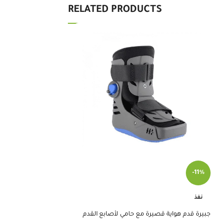
RELATED PRODUCTS
-13%
-11%
نفذ
نفذ
جبيرة قدم هواية قصيرة مع حامي لأصابع القدم
تاينور دعامة سقوط القدم 