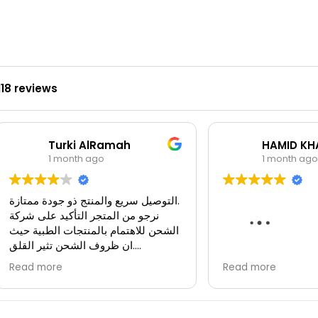
118 reviews
Turki AlRamah
HAMID KH
1 month ago
1 month ago
التوصيل سريع والمنتج ذو جودة ممتازة.
نرجو من المتجر التأكيد على شركة
الشحن للاهتمام بالمنتجات الطبية حيث
ان ظروف الشحن تثير القلق.
بعض المنتجات حساسة لظروف
 راقي وتوصيلهم سريع
Read more
Read more
الشحن، وشركة الشحن الحالية ليست
ازة انصح كل من يريد
بالمستوى المطلوب.
 طبيه بالتعامل معهم
استلمت المنتج وانا متأكد من تجاوزه