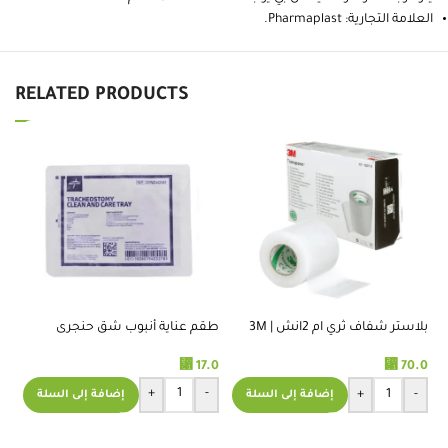
العلامة التجارية: Pharmaplast.
RELATED PRODUCTS
بلاستر شفاف ثري ام 2انش | 3M
طقم عناية أنبوب شق حنجرى
TRANSPORE TAPE 2 INCH
-ا
⃁
17.0
.0
⃁
70.0
+
-
+
-
إضافة إلى السلة
إضافة إلى السلة