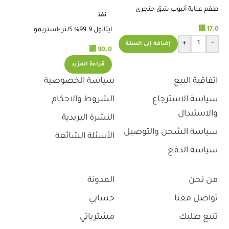
طقم عناية أنبوب شق حنجرى
نفذ
%
⃁
17.0
ايثانول 99.9% 5لتر -استريمو
مط
+
-
إضافة إلى السلة
⃁
90.0
.0
قراءة المزيد
اتفاقية البيع
سياسة الخصوصية
سياسة الاسترجاع
الشروط والاحكام
والاستبدال
النشرة البريدية
سياسة الشحن والتوصيل
الأسئلة الشائعة
سياسة الدفع
من نحن
المدونة
تواصل معنا
حسابي
تتبع طلبك
مشترياتي