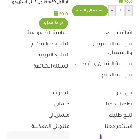
⃁
70.0
ايثانول 70% جالون 5 لتر -استريمو
بخ
ال
+
-
إضافة إلى السلة
⃁
60.0
.0
قراءة المزيد
اتفاقية البيع
سياسة الخصوصية
سياسة الاسترجاع
الشروط والاحكام
والاستبدال
النشرة البريدية
سياسة الشحن والتوصيل
الأسئلة الشائعة
سياسة الدفع
من نحن
المدونة
تواصل معنا
حسابي
تتبع طلبك
مشترياتي
استثمر معنا
منتجاتي المفضلة