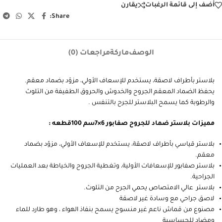
أضف إلى قائمة الرغبات
يقارن
Share:
الوصف
ماركة
مراجعات (0)
بلاستر بأطراف لاصقة، يستخدم للإسعاف الأولي، مزوّد بضماد معقم.
يحفظ الضماد المعقم الجروح والخدوش والحروق الطفيفة من التلوث
والرطوبة كما يسمح البلاستر للجرح بالتنفس .
مميزات بلاستر ضماد للجروح صفابور 6×7سم 100قطعه :
بلاستر قياسي بأطراف لاصقة، يستخدم للإسعاف الأولي، مزوّد بضماد
معقم.
بلاستر صفابور للإسعافات الأولية، وتغطية الجروح والخياطة بعد العمليات
الجراحية.
بلاستر عالي الامتصاص يحمي الجرح من التلوث.
لاصق جراحي مع وسادة غير لاصقة
مصنوع من قماش ناعم غير منسوج يسمح بنفاذ الهواء ، وهو طارد للماء
ومضاد للحساسية