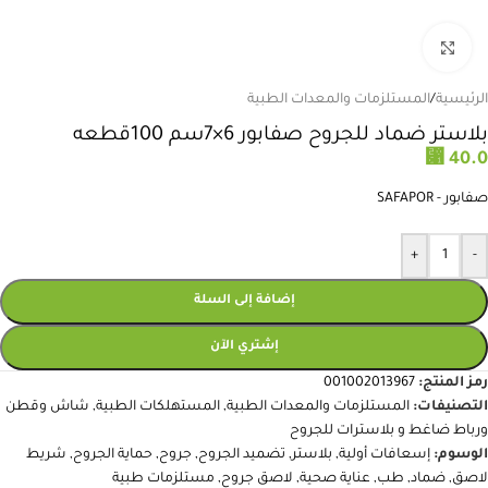
انقر للتكبير
الرئيسية
/
المستلزمات والمعدات الطبية
بلاستر ضماد للجروح صفابور 6×7سم 100قطعه
⃁
40.0
صفابور - SAFAPOR
+
-
إضافة إلى السلة
إشتري الآن
رمز المنتج:
001002013967
التصنيفات:
المستلزمات والمعدات الطبية
,
المستهلكات الطبية
,
شاش وقطن
ورباط ضاغط و بلاسترات للجروح
الوسوم:
إسعافات أولية
,
بلاستر
,
تضميد الجروح
,
جروح
,
حماية الجروح
,
شريط
لاصق
,
ضماد
,
طب
,
عناية صحية
,
لاصق جروح
,
مستلزمات طبية