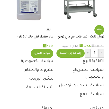
نفذ
-11%
ترولي ثلاث ارفف فايبر مع درج كوري
ماء مقطر نقي جالون 5 لتر –
استريمو
اس
⃁
977.5
.4
⃁
15.0
⃁
1,092.5
شامل الضريبه
+
-
إضافة إلى السلة
قراءة المزيد
اتفاقية البيع
سياسة الخصوصية
سياسة الاسترجاع
الشروط والاحكام
والاستبدال
النشرة البريدية
سياسة الشحن والتوصيل
الأسئلة الشائعة
سياسة الدفع
من نحن
المدونة