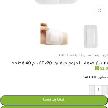
انقر للتكبير
الرئيسية
/
المستلزمات والمعدات الطبية
بلاستر ضماد للجروح صفابور 20×10سم 40 قطعه
⃁
52.0
صفابور - SAFAPOR
+
-
إضافة إلى السلة