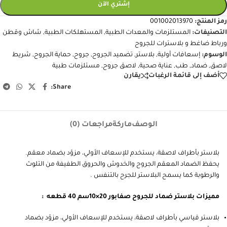
إشتري الآن
رمز المنتج:
001002013970
التصنيفات:
المستلزمات والمعدات الطبية
,
المستهلكات الطبية
,
شاش وقطن
ورباط ضاغط و بلاسترات للجروح
الوسوم:
إسعافات أولية
,
بلاستر
,
تضميد الجروح
,
جروح
,
حماية الجروح
,
شريط
لاصق
,
ضماد
,
طب
,
عناية صحية
,
لاصق جروح
,
مستلزمات طبية
أضف إلى قائمة الرغبات
يقارن
Share:
الوصف
ماركة
مراجعات (0)
بلاستر بأطراف لاصقة، يستخدم للإسعاف الأولي، مزوّد بضماد معقم.
يحفظ الضماد المعقم الجروح والخدوش والحروق الطفيفة من التلوث
والرطوبة كما يسمح البلاستر للجرح بالتنفس .
مميزات بلاستر ضماد للجروح صفابور 20×10سم 40 قطعه :
بلاستر قياسي بأطراف لاصقة، يستخدم للإسعاف الأولي، مزوّد بضماد