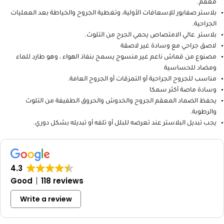
معقم.
بلاستر صفابور للإسعافات الأولية، وتغطية الجروح والخياطة بعد العمليات
الجراحية.
بلاستر عالي الامتصاص يحمي الجرح من التلوث.
لاصق جراحي مع وسادة غير لاصقة
مصنوع من قماش ناعم غير منسوج يسمح بنفاذ الهواء ، وهو طارد للماء
ومضاد للحساسية
مناسب للجروح الجراحية أو التمزقات أو الجروح العامة.
وسادة ماصة أكثر سمكا
يحفظ الضماد المعقم الجروح والخدوش والحروق الطفيفة من التلوث
والرطوبة.
يجب تبديل البلاستر عند تعرضه للبلل أو تلفه أو تبديله بشكل دوري.
4.3
Good
118 reviews
Write a review