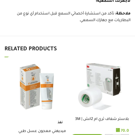
لأجهزتك السمعية!
ملاحظة:
تأكد من استشارة أخصائي السمع قبل استخدام أي نوع من
البطاريات مع جهازك السمعي.
RELATED PRODUCTS
بلاستر شفاف ثري ام 2انش | 3M
نفذ
%
TRANSPORE TAPE 2 INCH
⃁
70.0
ميديهني معجون عسل طبي
ضم