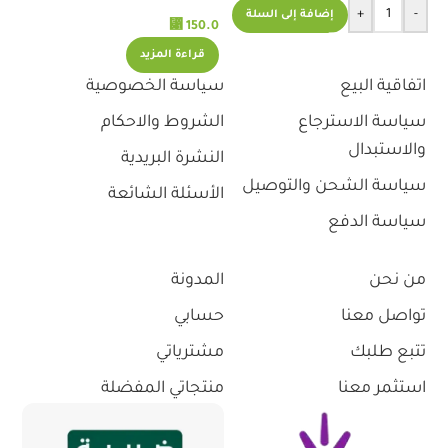
لمعالجة الجروح 50ج 405
10سم
+
-
إضافة إلى السلة
.0
⃁
150.0
قراءة المزيد
اتفاقية البيع
سياسة الخصوصية
سياسة الاسترجاع
الشروط والاحكام
والاستبدال
النشرة البريدية
سياسة الشحن والتوصيل
الأسئلة الشائعة
سياسة الدفع
من نحن
المدونة
تواصل معنا
حسابي
تتبع طلبك
مشترياتي
استثمر معنا
منتجاتي المفضلة