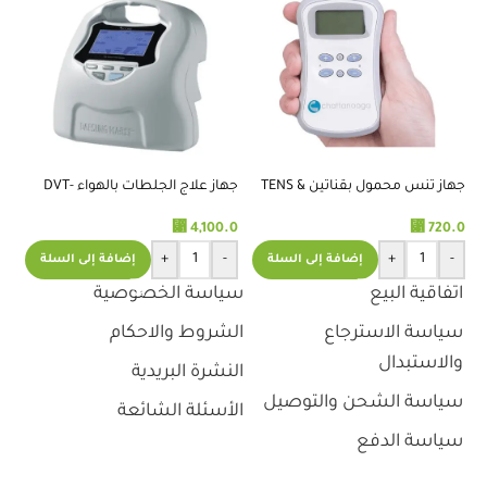
جهاز تنس محمول بقناتين TENS &
جهاز علاج الجلطات بالهواء DVT-
NMES
2600
شت
.0
⃁
4,100.0
⃁
720.0
+
-
+
-
إضافة إلى السلة
إضافة إلى السلة
اتفاقية البيع
سياسة الخصوصية
سياسة الاسترجاع
الشروط والاحكام
والاستبدال
النشرة البريدية
سياسة الشحن والتوصيل
الأسئلة الشائعة
سياسة الدفع