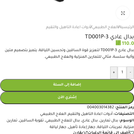
انقر للتكبير
الرئيسية
/
العلاج الطبيعي
/
أدوات اعادة التاهيل والتقيم
بدال عادي TD001P-3
⃁
110.0
بدال عادي TD001P-3 لتعزيز قوة الساقين وتحسين اللياقة، يتميز بتصميم متين
وآلية سلسة، مثالي للتمارين المنزلية والعلاج الطبيعي.
+
-
إضافة إلى السلة
إشتري الآن
رمز المنتج:
004003014382
التصنيفات:
أدوات اعادة التاهيل والتقيم
,
العلاج الطبيعي
الوسوم:
بدال تمارين
,
بدال عادي
,
بدال للعلاج الطبيعي
,
تقوية الساقين
,
تمارين
منزلية
,
تمرينات اللياقة
,
جهاز إعادة تأهيل
,
جهاز لياقة
أضف إلى قائمة الرغبات
يقارن