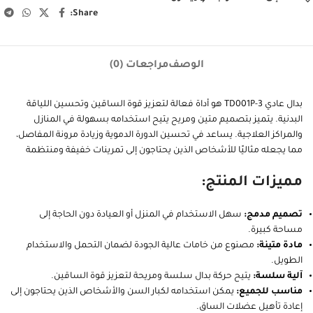
Share:
الوصف
مراجعات (0)
بدال عادي TD001P-3 هو أداة فعالة لتعزيز قوة الساقين وتحسين اللياقة
البدنية. يتميز بتصميم متين ومريح يتيح استخدامه بسهولة في المنازل
والمراكز العلاجية. يساعد في تحسين الدورة الدموية وزيادة مرونة المفاصل،
مما يجعله مثاليًا للأشخاص الذين يحتاجون إلى تمرينات خفيفة ومنتظمة
مميزات المنتج:
تصميم مدمج:
سهل الاستخدام في المنزل أو العيادة دون الحاجة إلى
مساحة كبيرة.
مادة متينة:
مصنوع من خامات عالية الجودة لضمان التحمل والاستخدام
الطويل.
آلية سلسة:
يتيح حركة بدال سلسة ومريحة لتعزيز قوة الساقين.
مناسب للجميع:
يمكن استخدامه لكبار السن والأشخاص الذين يحتاجون إلى
إعادة تأهيل عضلات الساق.