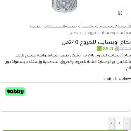
انقر للتكبير
الرئيسية
/
المستلزمات والمعدات الطبية
/
المستهلكات الطبية
/
معقمات وضمادات الجروح والاسطح
بخاخ اوبسايت للجروح 240مل
⃁
⃁
85.0
100.0
بخاخ أوبسايت للجروح 240 مل يشكّل طبقة شفافة واقية تسمح للجلد
بالتنفس، يوفر حماية فعّالة للجروح والحروق السطحية ويُستخدم بسهولة دون
ألم.
smith & nephew
+
-