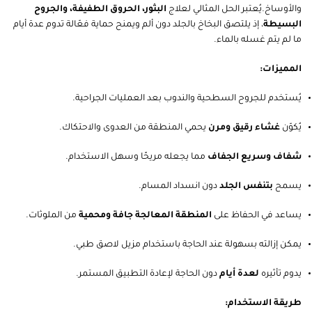
والأوساخ.يُعتبر الحل المثالي لعلاج
البثور، الحروق الطفيفة، والجروح
البسيطة
، إذ يلتصق البخاخ بالجلد دون ألم ويمنح حماية فعّالة تدوم عدة أيام
ما لم يتم غسله بالماء.
المميزات:
يُستخدم للجروح السطحية والندوب بعد العمليات الجراحية.
يُكوّن
غشاء رقيق ومرن
يحمي المنطقة من العدوى والاحتكاك.
شفاف وسريع الجفاف
مما يجعله مريحًا وسهل الاستخدام.
يسمح
بتنفس الجلد
دون انسداد المسام.
يساعد في الحفاظ على
المنطقة المعالجة جافة ومحمية
من الملوثات.
يمكن إزالته بسهولة عند الحاجة باستخدام مزيل لاصق طبي.
يدوم تأثيره
لعدة أيام
دون الحاجة لإعادة التطبيق المستمر.
طريقة الاستخدام: