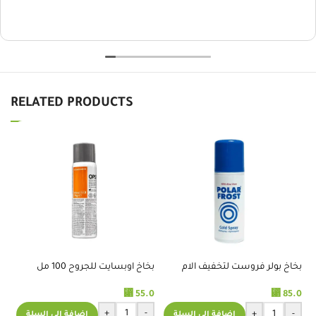
RELATED PRODUCTS
بخاخ بولر فروست لتخفيف الام
بخاخ اوبسايت للجروح 100 مل
بخا
العضلات والمفاصل
⃁
⃁
.0
55.0
85.0
+
-
+
-
إضافة إلى السلة