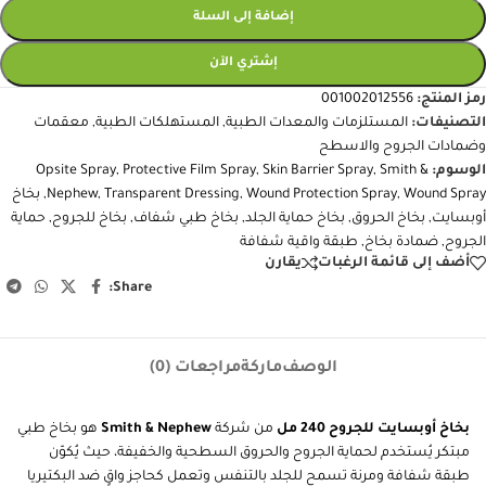
إضافة إلى السلة
إشتري الآن
رمز المنتج:
001002012556
التصنيفات:
المستلزمات والمعدات الطبية
,
المستهلكات الطبية
,
معقمات
وضمادات الجروح والاسطح
الوسوم:
Smith &
,
Skin Barrier Spray
,
Protective Film Spray
,
Opsite Spray
Wound Spray
,
Wound Protection Spray
,
Transparent Dressing
,
Nephew
,
بخاخ
أوبسايت
,
بخاخ الحروق
,
بخاخ حماية الجلد
,
بخاخ طبي شفاف
,
بخاخ للجروح
,
حماية
الجروح
,
ضمادة بخاخ
,
طبقة واقية شفافة
أضف إلى قائمة الرغبات
يقارن
Share:
الوصف
ماركة
مراجعات (0)
بخاخ أوبسايت للجروح 240 مل
من شركة
Smith & Nephew
هو بخاخ طبي
مبتكر يُستخدم لحماية الجروح والحروق السطحية والخفيفة، حيث يُكوّن
طبقة شفافة ومرنة تسمح للجلد بالتنفس وتعمل كحاجز واقٍ ضد البكتيريا