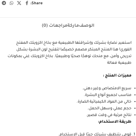
رمز المنتج:
003004014254
التصنيفات:
العناية والجمال
,
منتجات العناية بالجسم
,
منتجات العناية بالجسم
والوجه والشعر
الوسم:
مفتح فوري للوجة والجسم
أضف إلى قائمة الرغبات
يقارن
Share:
الوصف
ماركة
مراجعات (0)
استعيدِ نضارة بشرتك وإشراقتها الطبيعية مع بخاخ اكزويتك المفتح
الفوري! هذا المنتج المبتكر مصمم خصيصًا لتفتيح لون البشرة بشكل
تدريجي وآمن، مع منحك توهجًا صحيًا وطبيعيًا. بخاخ اكزويتك غني بمكونات
طبيعية فعالة
مميزات المنتج :
سريع الامتصاص وغير دهني.
مناسب لجميع أنواع البشرة.
خالي من المواد الكيميائية الضارة.