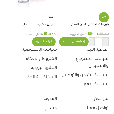
نفذ
-27%
باورمات لتحفيز باطن القدم
فارلين جهاز شفط الحليب
دي
الالكتروني
200
⃁
18.4
.6
⃁
747.5
⃁
25.3
شامل الضريبه
شامل الضريبه
+
-
إضافة إلى السلة
قراءة المزيد
اتفاقية البيع
سياسة الخصوصية
سياسة الاسترجاع
الشروط والاحكام
والاستبدال
النشرة البريدية
سياسة الشحن والتوصيل
الأسئلة الشائعة
سياسة الدفع