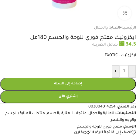
انقر للتكبير
الرئيسية
/
العناية والجمال
ايكزوتيك مفتح فوري للوجة والجسم 180مل
⃁
34.5
شامل الضريبه
ايكزوتيك - EXOTIC
+
-
إضافة إلى السلة
إشتري الآن