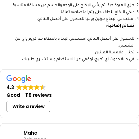
حجم عملي وسهل الحمل.
نتائج مرئية في وقت قصير.
طريقة الاستخدام:
قومي بتنظيف بشرتك جيدًا قبل الاستخدام.
هزي العبوة جيدًا ثم رشّي البخاخ على الوجه والجسم من مسافة مناسبة.
دلكي البخاخ بلطف حتى يتم امتصاصه تمامًا.
استخدمي البخاخ مرتين يوميًا للحصول على أفضل النتائج.
نصائح إضافية:
للحصول على أفضل النتائج، استخدمي البخاخ بانتظام مع كريم واقٍ من
الشمس.
تجنبي ملامسة العينين.
في حالة حدوث أي تهيج، توقفي عن الاستخدام واستشيري طبيبك.
4.3
Good
118 reviews
Write a review