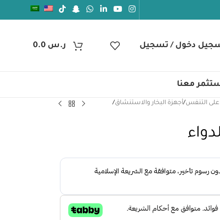
جيل دخول / تسجيل
ر.س
0.0
تثمر معنا
على التنفس
/
أجهزة البخار والاستنشاق
/
دواء