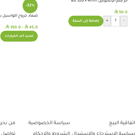
ابر قلم الإنسولين BD 32G × 4mm
-22%
⃁
50.0
ضماد جروح اكواسيل بالفض
+
-
إضافة إلى السلة
⃁
⃁
350.0
–
45.0
تحديد أحد الخيارات
اتفاقية البيع
سياسة الخصوصية
من نحن
سياسة الاسترجاع والاستبدال
الشروط والاحكام
تواصل 