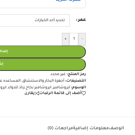
عمر
+
-
إضافة
إش
رمز المنتج:
غير محدد
التصنيفات:
أجهزة البخار والاستنشاق
,
المساعده عل
الوسوم:
ايروشامبر
,
ايروشامبر بخاخ رذاذ للدواء
,
ايرو
أضف إلى قائمة الرغبات
يقارن
الوصف
معلومات إضافية
مراجعات (0)