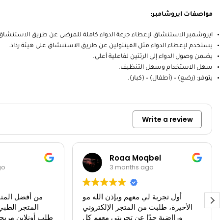
مواصفات ايروشامبر:
ايروشمبر الاستنشاق لإعطاء جرعة الدواء كاملة للمرضى عن طريق الاستنشاق
يستخدم لإعطاء الدواء مثل الفينتولين عن طريق الاستنشاق على هيئة رذاذ.
يضمن وصول الدواء إلى الرئتين لفاعلية أعلى.
سهل الاستخدام وسهل التنظيف.
يتوفر: (رضع) – (أطفال) – (كبار).
Write a review
Roaa Moqbel
go
3 months ago
أول تجربة لي معهم وبإذن الله مو
من أفضل المتا
الأخيرة، طلبت من المتجر الإلكتروني
المتجر الطبي
ورااضية جدًا عن تجربتي معهم كل
طلب أونلاين مريحة