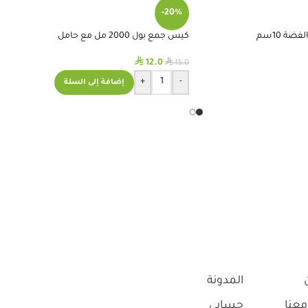
-20%
ة 10سم
كيس جمع بول 2000 مل مع حامل
⃁
⃁
12.0
15.0
+
-
إضافة إلى السلة
المدونة
معنا
حسابي