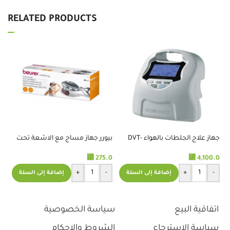
RELATED PRODUCTS
جهاز علاج الجلطات بالهواء DVT-
بيورر جهاز مساج مع الاشعة تحت
جه
2600
الحمراء -MG70
فوق
.0
⃁
275.0
⃁
4,100.0
+
-
+
-
إضافة إلى السلة
إضافة إلى السلة
اتفاقية البيع
سياسة الخصوصية
سياسة الاسترجاع
الشروط والاحكام