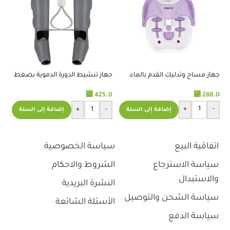
جهاز مساج وتدليك القدم بالماء
جهاز تنشيط الدورة الدموية بضغط
حل
الهواء قدم وساق
.9
⃁
288.0
⃁
425.0
+
-
+
-
إضافة إلى السلة
إضافة إلى السلة
اتفاقية البيع
سياسة الخصوصية
سياسة الاسترجاع
الشروط والاحكام
والاستبدال
النشرة البريدية
سياسة الشحن والتوصيل
الأسئلة الشائعة
سياسة الدفع