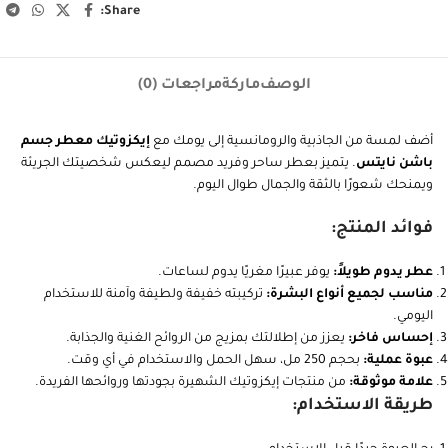
Share:
الوصف
ماركة
مراجعات (0)
أضف لمسة من الجاذبية والرومانسية إلى يومك مع
إيكزوتيك معطر جسم
باشن نايتس
. يتميز بعطر ساحر وفريد مصمم ليعكس شخصيتك الجريئة
ويمنحك شعورًا بالثقة والجمال طوال اليوم.
فوائد المنتج:
عطر يدوم طويلاً:
يوفر عبيرًا مغريًا يدوم لساعات.
مناسب لجميع أنواع البشرة:
تركيبته خفيفة ولطيفة وآمنة للاستخدام
اليومي.
إحساس فاخر:
يعزز من إطلالتك بمزيج من الروائح الغنية والجذابة.
عبوة عملية:
بحجم 250 مل، سهل الحمل والاستخدام في أي وقت.
علامة موثوقة:
من منتجات إيكزوتيك الشهيرة بجودتها وروائحها الفريدة.
طريقة الاستخدام: