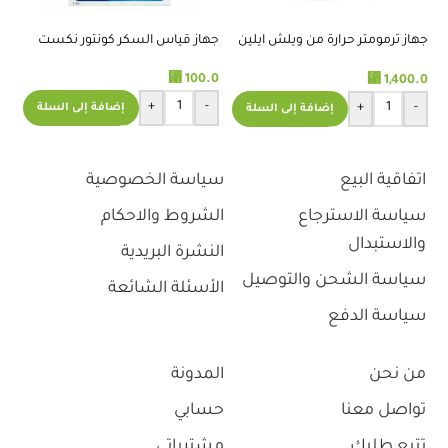
جهاز ترمومتر حرارة من ويلش ايلين
جهاز قياس السكر كونتور نكست
welch allyn
⃁
100.0
⃁
1,400.0
شر
50 شر
+
-
+
-
إضافة إلى السلة
إضافة إلى السلة
.0
اتفاقية البيع
سياسة الخصوصية
سياسة الاسترجاع
الشروط والاحكام
والاستبدال
النشرة البريدية
سياسة الشحن والتوصيل
الأسئلة الشائعة
سياسة الدفع
من نحن
المدونة
تواصل معنا
حسابي
تتبع طلبك
مشترياتي