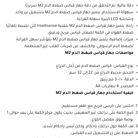
دقة عالية: تم التحقق من دقة جهاز قياس ضغط الدم M2 سريريًا.
سهولة الاستخدام: يتميز جهاز قياس ضغط الدم M2 بتشغيل بزر واحد
وشاشة LCD كبيرة سهلة القراءة.
راحة: يتميز جهاز قياس ضغط الدم M2 بتقنية Intellisense التي تضبط تلقائيًا
ضغط الهواء في الكفة لضمان قياس مريح ودقيق.
ميزات إضافية: يتميز جهاز قياس ضغط الدم M2 بمؤشر سهل القراءة
لضغط الدم الرسومي، والكشف عن ضربات القلب غير المنتظمة،
مواصفات جهاز قياس ضغط الدم M2
نوع القياس: قياس ضغط الدم من أعلى الذراع
الحجم: محيط الذراع من 22 إلى 32 سم
الدقة: +/- 3 مم زئبق
المصدر: 4 بطاريات AA
كيفية استخدام جهاز قياس ضغط الدم M2
اجلس على كرسي مريح مع ظهر مستقيم.
ضع الكفة على ذراعك غير المهيمن، بحيث يكون مركز الكفة على بعد حوالي 1
بوصة فوق مفصل الكوع.
لف الكفة حول ذراعك بإحكام، ولكن ليس بإحكام شديد.
اضغط على زر التشغيل لبدء القياس.