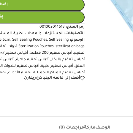
إضافة
إش
رمز المنتج:
001002014518
التصنيفات:
المستلزمات والمعدات الطبية
,
المسته
الوسوم:
Self Sealing
,
Self Sealing Pouches
,
16.5cm
sterilization bags
,
Sterilization Pouches
,
أدوات تعق
تعقيم
,
أكياس تعقيم 200 قطعة
,
أكياس تعقيم 7×26
أكياس تعقيم بالبخار
,
أكياس تعقيم جاهزة
,
أكياس تع
الغلق
,
أكياس تعقيم طبية
,
أكياس تعقيم للأدوات ال
أكياس تعقيم للمراكز التجميلية
,
تعقيم الأدوات
,
تعقي
أضف إلى قائمة الرغبات
يقارن
الوصف
ماركة
مراجعات (0)