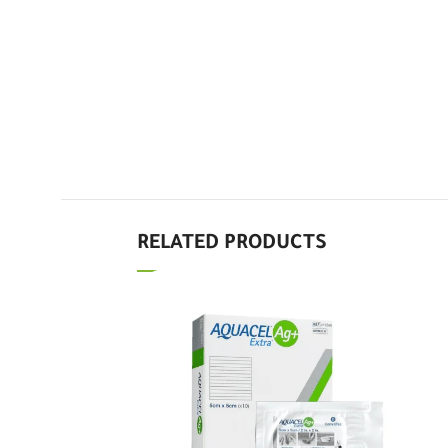
Good
4.3
Basheer Roweli
2 days ago
الموقع جدا متعاون لكن جهاز الشفط
من يولي سيء جدا وتعطل بعد
الاستعمال فورا. لا انصح بالمنتج مع ان