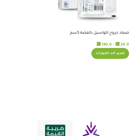
المتجر تعاملهم ممتاز
RELATED PRODUCTS
ضماد جروح اكواسيل بالفضة 5سم
رافعة مريض للسيارة ا