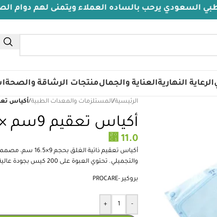
ي يرحب بالساده العملاء ويتمنى لهم دوام الصحة والعافي
الرعاية النهارية
العناية والجمال
منتجات الرشاقة والصحة
اس
الرئيسية
/
المستلزمات والمعدات الطبية
/
أكياس تعقيم 9سم ×16.5 سم 
أكياس تعقيم 9سم ×16.5 سم – 200 قطعة
⃁
11.0
أكياس تعقيم ذاتية 
والتجميلي. تحتوي العبوة على 200 كيس بجودة عالية.
بروكير -PROCARE
+
-