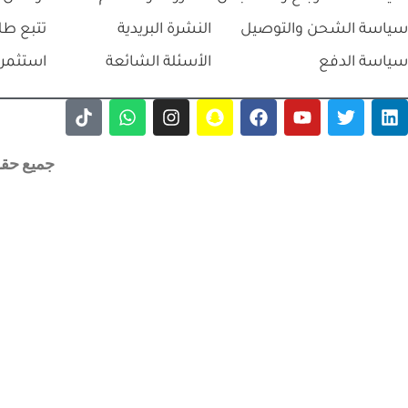
-11%
⃁
50.0
ترولي ثلاث ارفف فايبر 
+
-
إضافة إلى السلة
⃁
977.5
⃁
1,092.5
شامل
+
-
إضافة 
اتفاقية البيع
سياسة الخصوصية
من نحن
سياسة الاسترجاع والاستبدال
الشروط والاحكام
تواصل 
سياسة الشحن والتوصيل
النشرة البريدية
تتبع طل
سياسة الدفع
الأسئلة الشائعة
استثمر 
جميع حقوق