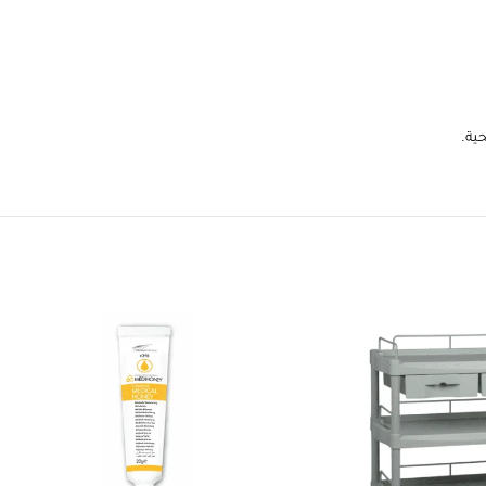
ية.
118 reviews
Turki AlRamah
HAMID KH
1 month ago
1 month ago
التوصيل سريع والمنتج ذو جودة ممتازة.
نرجو من المتجر التأكيد على شركة
الشحن للاهتمام بالمنتجات الطبية حيث