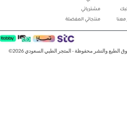
نفذ
مع درج كوري
ميديهني معجون عسل طبي لمعالجة الجروح
398
⃁
200.0
–
⃁
45.0
 الضريبه
إلى السلة
تحديد أحد الخيارات
المدونة
معنا
حسابي
بك
مشترياتي
معنا
منتجاتي المفضلة
 الطبع والنشر محفوظة - المتجر الطبي السعودي 2026©