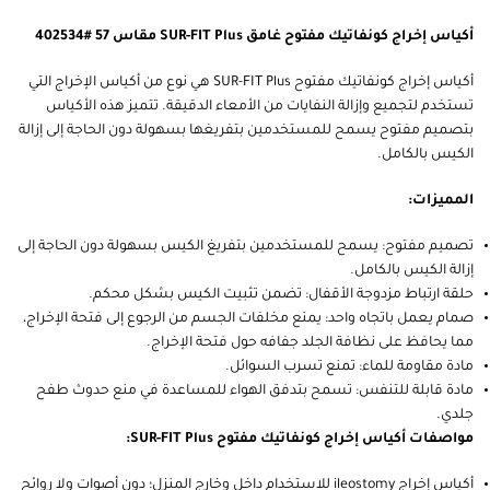
أكياس إخراج كونفاتيك مفتوح غامق SUR-FIT Plus مقاس 57 #402534
أكياس إخراج كونفاتيك مفتوح SUR-FIT Plus هي نوع من أكياس الإخراج التي
تستخدم لتجميع وإزالة النفايات من الأمعاء الدقيقة. تتميز هذه الأكياس
بتصميم مفتوح يسمح للمستخدمين بتفريغها بسهولة دون الحاجة إلى إزالة
الكيس بالكامل.
المميزات:
تصميم مفتوح: يسمح للمستخدمين بتفريغ الكيس بسهولة دون الحاجة إلى
إزالة الكيس بالكامل.
حلقة ارتباط مزدوجة الأقفال: تضمن تثبيت الكيس بشكل محكم.
صمام يعمل باتجاه واحد: يمنع مخلفات الجسم من الرجوع إلى فتحة الإخراج،
مما يحافظ على نظافة الجلد جفافه حول فتحة الإخراج.
مادة مقاومة للماء: تمنع تسرب السوائل.
مادة قابلة للتنفس: تسمح بتدفق الهواء للمساعدة في منع حدوث طفح
جلدي.
مواصفات أكياس إخراج كونفاتيك مفتوح SUR-FIT Plus:
أكياس إخراج ileostomy للاستخدام داخل وخارج المنزل؛ دون أصوات ولا روائح