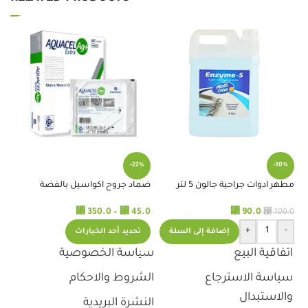
كف
-22%
-10%
.0
مطهر ادوات جراحية جالون 5 لتر
ضماد جروح اكواسيل بالفضة
10سم
⃁
90.0
⃁
350.0
–
⃁
45.0
⃁
100.0
+
-
إضافة إلى السلة
تحديد أحد الخيارات
اتفاقية البيع
سياسة الخصوصية
سياسة الاسترجاع
الشروط والاحكام
والاستبدال
النشرة البريدية