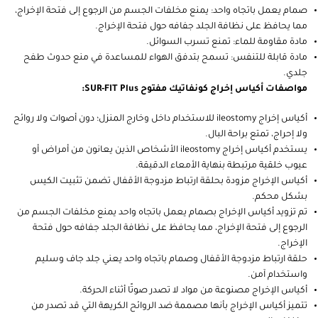
صمام يعمل باتجاه واحد: يمنع مخلفات الجسم من الرجوع إلى فتحة الإخراج،
مما يحافظ على نظافة الجلد جفافه حول فتحة الإخراج.
مادة مقاومة للماء: تمنع تسرب السوائل.
مادة قابلة للتنفس: تسمح بتدفق الهواء للمساعدة في منع حدوث طفح
جلدي.
مواصفات أكياس إخراج كونفاتيك مفتوح SUR-FIT Plus:
أكياس إخراج ileostomy للاستخدام داخل وخارج المنزل؛ دون أصوات ولا روائح
ولا إحراج، تمتع براحة البال.
يستخدم أكياس إخراج ileostomy الأشخاص الذين يعانون من أمراض أو
عيوب خلقية مرتبطة بنهاية الأمعاء الدقيقة.
أكياس الإخراج مزودة بحلقة ارتباط مزدوجة الأقفال تضمن تثبيت الكيس
بشكل محكم.
تم تزويد أكياس الإخراج بصمام يعمل باتجاه واحد يمنع مخلفات الجسم من
الرجوع إلى فتحة الإخراج، مما يحافظ على نظافة الجلد جفافه حول فتحة
الإخراج.
حلقة ارتباط مزدوجة الأقفال وصمام باتجاه واحد يعني جلد جاف وسليم
واستخدام آمن.
أكياس الإخراج مصنوعة من مواد لا تصدر صوتًا أثناء الحركة.
تتميز أكياس الإخراج بأنها مصممة ضد الروائح الكريهة التي قد تصدر من