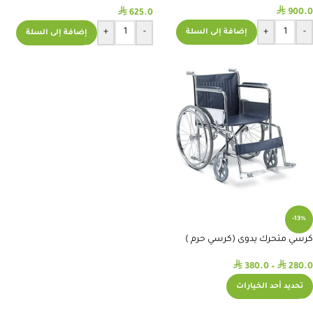
⃁
⃁
900.0
625.0
+
-
+
-
إضافة إلى السلة
إضافة إلى السلة
-13%
كرسي متحرك يدوى (كرسي حرم )
⃁
⃁
380.0
–
280.0
تحديد أحد الخيارات