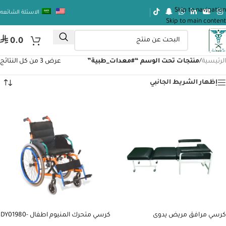
Skip to navigation
الاسئلة الشائعه
Skip to main content
⃁
0.0
الرئيسية
/
منتجات تحت الوسم “#معدات_طبية”
عرض ⁦3⁩ من كل النتائج
إظهار الشريط الجانبي
كرسي مرافق مريض يدوى
كرسي متحرك المنيوم اطفال DY01980-
35