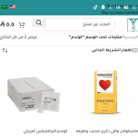
Skip to navigation
Skip to main content
ر.س
0.0
الرئيسية
/
منتجات تحت الوسم “كوندم”
عرض ⁦2⁩ من كل النتائج
إظهار الشريط الجانبي
ماسكولان واقي ذكرى محبب وطرفه
كوندم الترافليكس أمريكي
مضلع -10 قطع