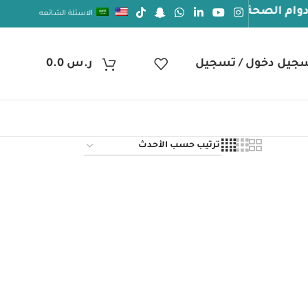
لصحة والعافيه
الاسئلة الشائعه
جيل دخول / تسجيل
ر.س
0.0