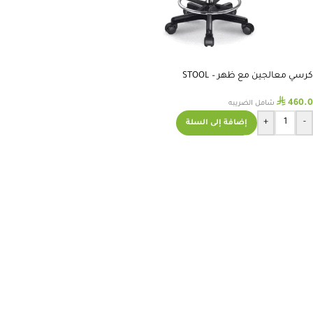
كرسي معالجين مع ظهر – STOOL
⃁
460.0
شامل الضريبه
+
-
إضافة إلى السلة