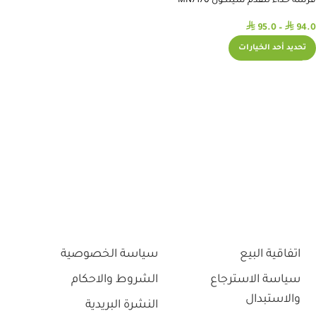
فرشة حذاء للقدم سيلكون MN7170
⃁
⃁
95.0
–
94.0
تحديد أحد الخيارات
اتفاقية البيع
سياسة الخصوصية
سياسة الاسترجاع
الشروط والاحكام
والاستبدال
النشرة البريدية