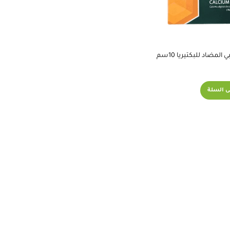
مضاد للبكتيريا 10سم
ى السلة