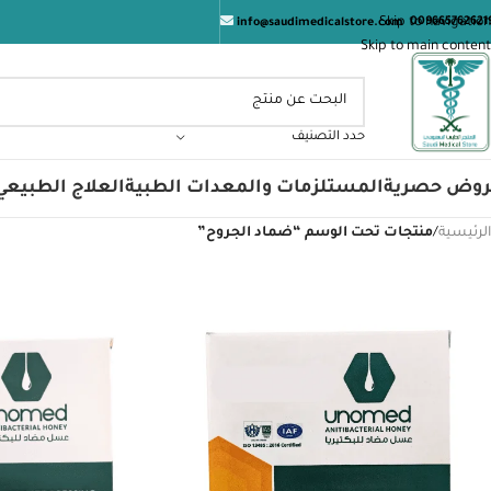
الم
Skip to navigation
009665762621
info@saudimedicalstore.com
Skip to main content
حدد التصنيف
روض حصرية
المستلزمات والمعدات الطبية
العلاج الطبيعي
الرئيسية
/
منتجات تحت الوسم “ضماد الجروح”