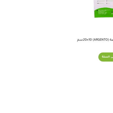
ARGسم
ى السلة