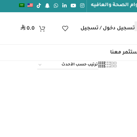
صحة والعافيه
⃁
تسجيل دخول / تسجيل
0.0
تثمر معنا