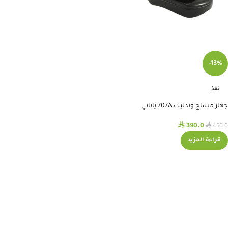
-13%
نفذ
جهاز مساج وتدليك 707A ياباني
⃁
⃁
390.0
450.0
قراءة المزيد