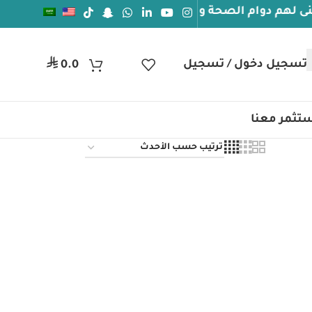
 دوام الصحة والعافيه
جيل دخول / تسجيل
ر.س
0.0
تثمر معنا