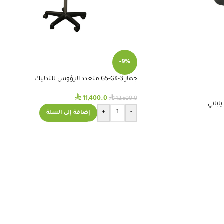
-9%
جهاز G5-GK-3 متعدد الرؤوس للتدليك
⃁
⃁
11,400.0
12,500.0
+
-
إضافة إلى السلة