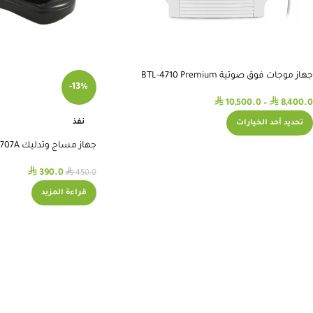
جهاز موجات فوق صوتية BTL-4710 Premium
-13%
⃁
⃁
10,500.0
–
8,400.0
نفذ
تحديد أحد الخيارات
جهاز مساج وتدليك 707A ياباني
⃁
⃁
390.0
450.0
قراءة المزيد