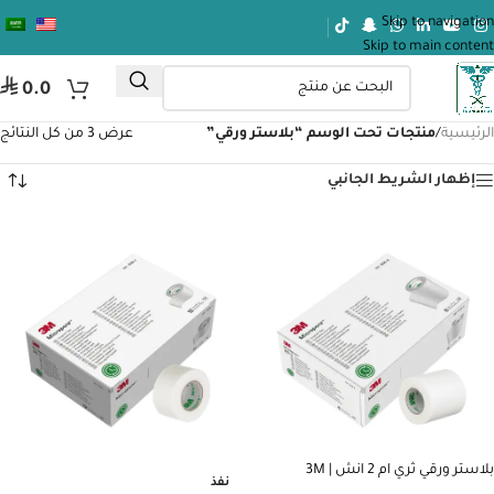
Skip to navigation
Skip to main content
⃁
0.0
الرئيسية
/
منتجات تحت الوسم “بلاستر ورقي”
عرض ⁦3⁩ من كل النتائج
إظهار الشريط الجانبي
بلاستر ورقي ثري ام 2 انش | 3M
نفذ
MICROPORE TAPE 2 INCH