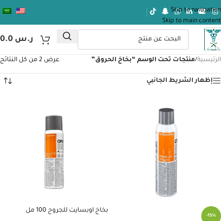
Skip to navigation
Skip to main content
ر.س
0.0
الرئيسية
/
منتجات تحت الوسم “بخاخ الحروق”
عرض ⁦2⁩ من كل النتائج
إظهار الشريط الجانبي
بخاخ اوبسايت للجروح 100 مل
-15%