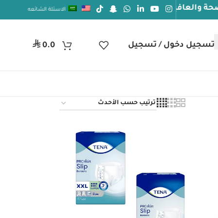
لعافيه
الاسئلة الشائعه
⃁
تسجيل دخول / تسجيل
0.0