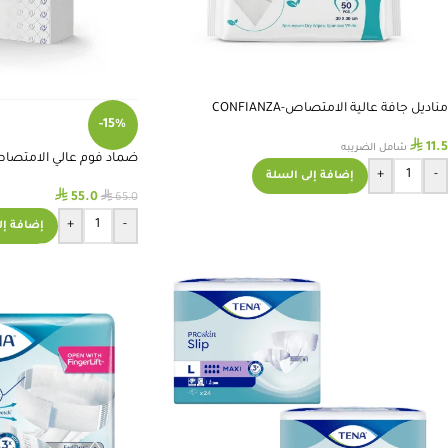
مناديل جافة عالية الامتصاص-CONFIANZA
-15%
⃁
11.5
شامل الضريبه
ضماد فوم عالي الامتصاص 10سم – UMA
+
-
إضافة إلى السلة
⃁
⃁
55.0
65.0
+
-
إضافة إل