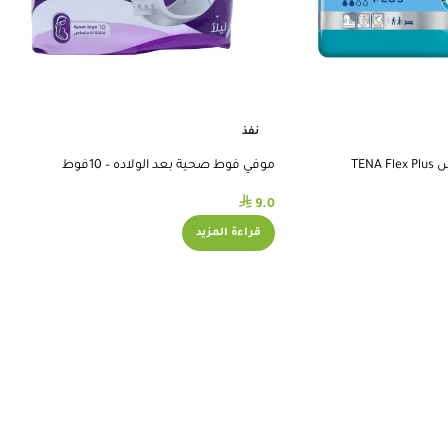
نفذ
TEN
موفي فوط صحية بعد الولاده – 10فوط
⃁
9.0
قراءة المزيد