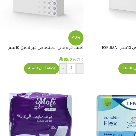
-13%
ESP
ضماد فوم عالي الامتصاص غير لاصق 10سم -
ESPUMA
⃁
⃁
65.0
75.0
+
-
ى السلة
إضافة إلى السلة