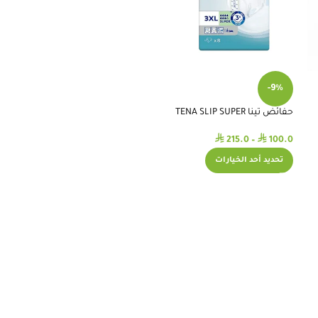
-9%
حفائض تينا TENA SLIP SUPER
⃁
⃁
215.0
–
100.0
تحديد أحد الخيارات