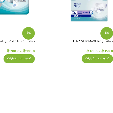
-9%
-6%
حفائض تينا TENA SLIP MAXI
حفاضات تينا فليكس بلس A Flex Plus
⃁
⃁
⃁
⃁
200.0
–
190.0
175.0
–
150.0
تحديد أحد الخيارات
تحديد أحد الخيارات