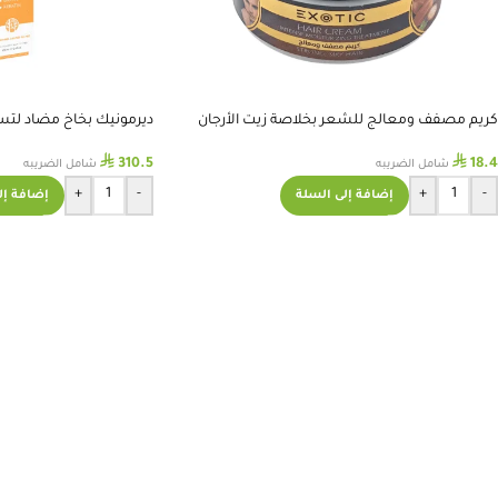
كريم مصفف ومعالج للشعر بخلاصة زيت الأرجان
ديرمونيك بخاخ مضاد لتساقط
⃁
⃁
310.5
18.4
شامل الضريبه
شامل الضريبه
+
-
+
-
إضافة إلى السلة
إضافة إل