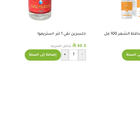
 الشعر 100 مل
جلسرين نقي 1 لتر -استريموا
⃁
40.3
شامل الضريبه
+
-
ى السلة
إضافة إلى السلة