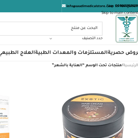
المت
Skip to navigation
009665762621
info@saudimedicalstore.com
Skip to main content
حدد التصنيف
روض حصرية
المستلزمات والمعدات الطبية
العلاج الطبيعي
الرئيسية
/
منتجات تحت الوسم “العناية بالشعر”