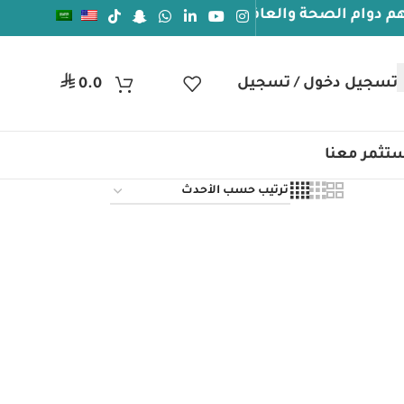
م الصحة والعافيه
جيل دخول / تسجيل
ر.س
0.0
تثمر معنا