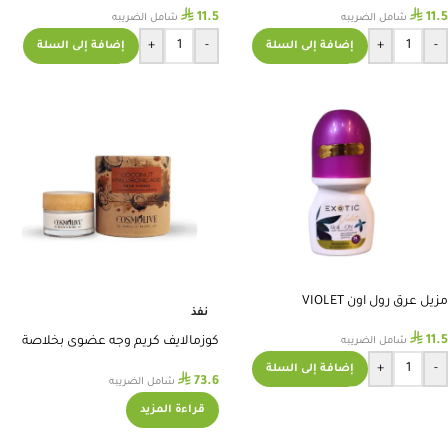
⃁
⃁
11.5
11.5
شامل الضريبه
شامل الضريبه
+
-
+
-
إضافة إلى السلة
إضافة إلى السلة
مزيل عرق رول اون VIOLET
نفذ
⃁
11.5
كوزمالايف كريم وجه عضوى بخلاصة
شامل الضريبه
جوزالهند والهيالورونيك اسيد – 50 مل
+
-
إضافة إلى السلة
⃁
73.6
شامل الضريبه
قراءة المزيد