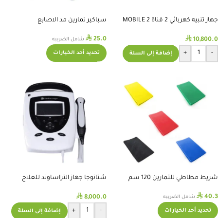
جهاز تنبيه كهربائي 2 قناة MOBILE 2
سباكير تمارين مد الاصابع
STIM
⃁
⃁
25.0
10,800.0
شامل الضريبه
+
-
تحديد أحد الخيارات
إضافة إلى السلة
شريط مطاطي للتمارين 120 سم
شتانوجا جهاز التراساوند للعلاج
الطبيعي
⃁
⃁
40.3
8,000.0
شامل الضريبه
+
-
تحديد أحد الخيارات
إضافة إلى السلة