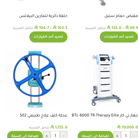
مقبض حمام ستيل
حلقة دائرية لتمارين البيلاتس
⃁
⃁
⃁
⃁
104.7
–
103.5
132.0
–
69.9
شامل الضريبه
شامل الضريبه
تحديد أحد الخيارات
تحديد أحد الخيارات
جهاز تي كار BTL-6000 TR-Therapy Elite
عجلة كتف علاج طبيعي S02
⃁
⃁
1,725.0
70,000.0
شامل الضريبه
+
-
+
-
إضافة إلى السلة
إضافة إلى السلة