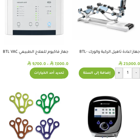
جهاز اعادة تاهيل الركبة والورك BTL-
جهاز فاكيوم للعلاج الطبيعي BTL VAC
II
CPMOTION
⃁
⃁
⃁
9,700.0
–
7,000.0
23,000.0
+
-
إضافة إلى السلة
تحديد أحد الخيارات