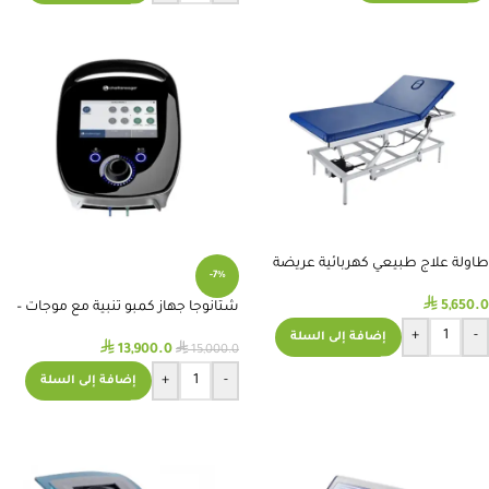
طاولة علاج طبيعي كهربائية عريضة
-7%
⃁
5,650.0
شتانوجا جهاز كمبو تنبية مع موجات –
intelect mobile 2 combo
+
-
إضافة إلى السلة
⃁
⃁
13,900.0
15,000.0
+
-
إضافة إلى السلة