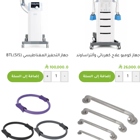
جهاز كومبو علاج كهربائي وألتراساوند
جهاز التحفيز المغناطيسي (SIS)BTL
مع فاكيوم BTL-4825S Premium
Super Inductive System
⃁
⃁
100,000.0
26,000.0
+
-
+
-
إضافة إلى السلة
إضافة إلى السلة