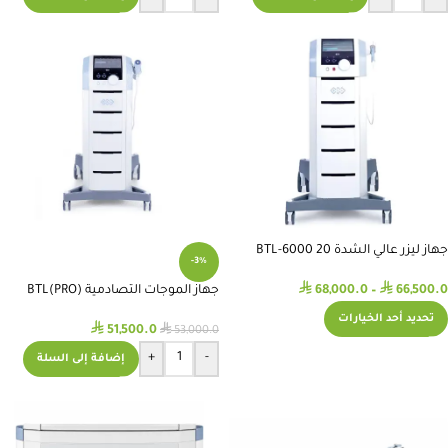
جهاز ليزر عالي الشدة BTL-6000 20
-3%
WAT
⃁
⃁
68,000.0
–
66,500.0
جهاز الموجات التصادمية (PRO)BTL
RADIAL SHOCKWAVE
تحديد أحد الخيارات
⃁
⃁
51,500.0
53,000.0
+
-
إضافة إلى السلة