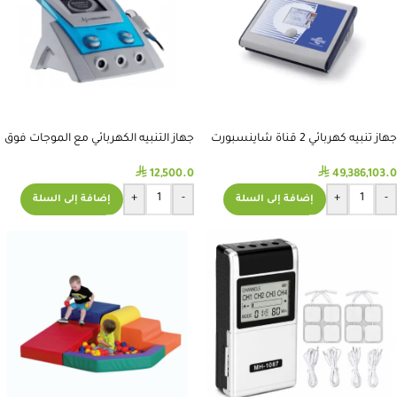
جهاز تنبيه كهربائي 2 قناة شاينسبورت
جهاز التنبيه الكهربائي مع الموجات فوق
ايطالي-EL17053
الصوتية COSMOGAMMA
⃁
⃁
12,500.0
49,386,103.0
+
-
+
-
إضافة إلى السلة
إضافة إلى السلة