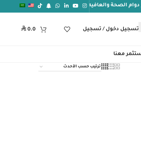
الصحة والعافيه
جيل دخول / تسجيل
ر.س
0.0
تثمر معنا