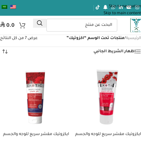
Skip to navigation
Skip to main content
⃁
0.0
الرئيسية
/
منتجات تحت الوسم “اكزوتيك”
عرض ⁦7⁩ من كل النتائج
إظهار الشريط الجانبي
ايكزوتيك مقشر سريع للوجه والجسم
ايكزوتيك مقشر سريع للوجه والجسم
بياض الثلج المغربي 75 مل
بالعكر الفاسي 75 مل