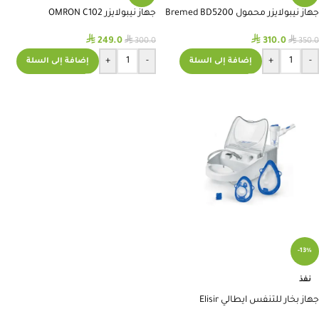
جهاز نيبولايزر محمول Bremed BD5200
جهاز نيبولايزر OMRON C102
⃁
⃁
⃁
⃁
249.0
310.0
300.0
350.0
+
-
+
-
إضافة إلى السلة
إضافة إلى السلة
-13%
نفذ
جهاز بخار للتنفس ايطالي Elisir
Nebulizer