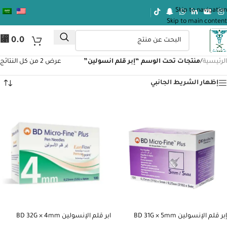
Skip to navigation
Skip to main content
⃁
0.0
الرئيسية
/
منتجات تحت الوسم “إبر قلم انسولين”
عرض ⁦2⁩ من كل النتائج
إظهار الشريط الجانبي
إبر قلم الإنسولين BD 31G × 5mm
ابر قلم الإنسولين BD 32G × 4mm