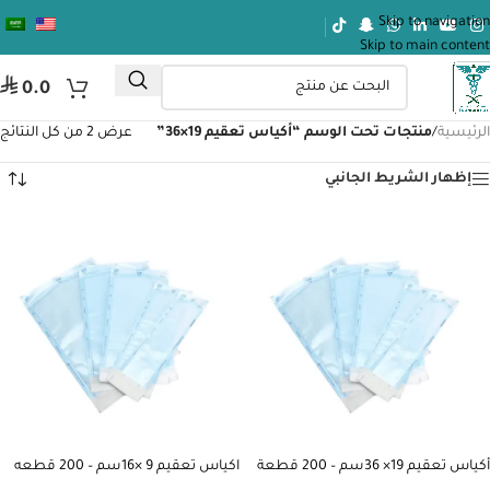
Skip to navigation
Skip to main content
⃁
0.0
الرئيسية
/
منتجات تحت الوسم “أكياس تعقيم 19×36”
عرض ⁦2⁩ من كل النتائج
إظهار الشريط الجانبي
أكياس تعقيم 19× 36سم – 200 قطعة
اكياس تعقيم 9 ×16سم – 200 قطعه