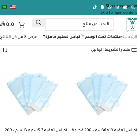
Skip to navigation
Skip to main content
ر.س
0.0
الرئيسية
/
منتجات تحت الوسم “أكياس تعقيم جاهزة”
عرض ⁦8⁩ من كل النتائج
إظهار الشريط الجانبي
أكياس تعقيم 19× 36سم – 200 قطعة
أكياس تعقيم 5.7سم × 13 سم – 200
قطعة